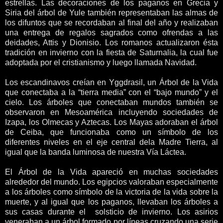
estrellas. Las decoraciones de los paganos en Grecia y
Siria del árbol de Yule también representaban las almas de
los difuntos que se recordaban al final del año y realizaban
una entrega de regalos sagrados como ofrendas a las
deidades, Attis y Dionisio. Los romanos actualizaron ésta
tradición en invierno con la fiesta de Saturnalia, la cual fue
adoptada por el cristianismo y luego llamada Navidad.
Los escandinavos creían en Yggdrasil, un Árbol de la Vida
que conectaba a la “tierra media” con el “bajo mundo” y el
cielo. Los árboles que conectaban mundos también se
observaron en Mesoamérica incluyendo sociedades de
Izapa, los Olmecas y Aztecas. Los Mayas adoraban el árbol
de Ceiba, que funcionaba como un símbolo de los
diferentes niveles en el eje central dela Madre Tierra, al
igual que la banda luminosa de nuestra Vía Láctea.
El Árbol de la Vida apareció en muchas sociedades
alrededor del mundo. Los egipcios valoraban especialmente
a los árboles como símbolo de la victoria de la vida sobre la
muerte, y al igual que los paganos, llevaban los árboles a
sus casas durante el solsticio de invierno. Los asirios
veneraban a un árbol formado por líneas cruzando una serie