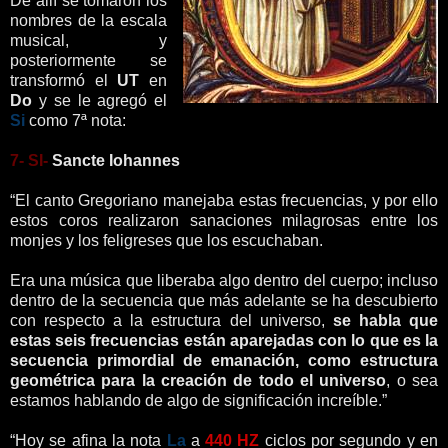
De allí se tomaron los
nombres de la escala
musical, y
posteriormente se
transformó el
UT
en
Do
y se le agregó el
Si
como 7ª nota:
7- SI-
Sancte Iohannes
“El canto Gregoriano manejaba estas frecuencias, y por ello
estos coros realizaron sanaciones milagrosas entre los
monjes y los feligreses que los escuchaban.
Era una música que liberaba algo dentro del cuerpo; incluso
dentro de la secuencia que más adelante se ha descubierto
con respecto a la estructura del universo,
se habla que
estas seis frecuencias están aparejadas con lo que es la
secuencia primordial de emanación
, como estructura
geométrica para la creación de todo el universo
, o sea
estamos hablando de algo de significación increíble.”
“Hoy se afina la nota
La
a
440 HZ
ciclos por segundo y en