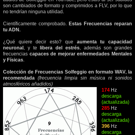
son cambiados de formato y comprimidos a FLV, por lo que
no tendrían ninguna utilidad.
Científicamente comprobado.
Estas Frecuencias reparan
tu ADN.
¿Qué quiere decir esto? que
aumenta tu capacidad
neuronal
, y te
libera del estrés
, además son grandes
frecuencias
capaces de mejorar enfermedades Mentales
y Físicas
.
Colección de Frecuencias Solfeggio en formato WAV, la
recomendada
(frecuencia limpia sin música ni sonidos
atmosféricos añadidos)
174
Hz
descarga
(actualizada)
285
Hz
descarga
(actualizada)
396
Hz
descarga