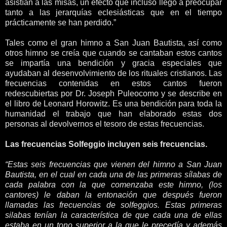
asistían a las misas, un efecto que incluso llegó a preocupar
tanto a las jerarquías eclesiásticas que en el tiempo
prácticamente se han perdido.”
Tales como el gran himno a San Juan Bautista, así como
otros himno se creía que cuando se cantaban estos cantos
se impartía una bendición y gracia especiales que
ayudaban al desenvolvimiento de los rituales cristianos. Las
frecuencias contenidas en estos cantos fueron
redescubiertas por Dr. Joseph Puleocomo y se describe en
el libro de Leonard Horowitz. Es una bendición para toda la
humanidad el trabajo que han elaborado estas dos
personas al devolvernos el tesoro de estas frecuencias.
Las frecuencias Solfeggio incluyen seis frecuencias.
“Estas seis frecuencias que vienen del himno a San Juan
Bautista, en el cual en cada una de las primeras sílabas de
cada palabra con la que comenzaba este himno, (los
cantores) le daban la entonación que después fueron
llamadas las frecuencias de solfeggios. Estas primeras
silabas tenían la característica de que cada una de ellas
estaba en un tono superior a la que le precedía y además