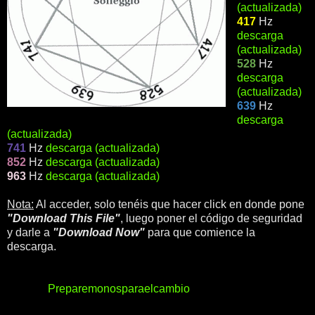
(actualizada)
417
Hz
descarga
(actualizada)
528
Hz
descarga
(actualizada)
639
Hz
descarga
(actualizada)
741
Hz
descarga (actualizada)
852
Hz
descarga (actualizada)
963
Hz
descarga (actualizada)
Nota:
Al acceder, solo tenéis que hacer click en donde pone
"Download This File"
, luego poner el código de seguridad
y darle a
"Download Now"
para que comience la
descarga.
Fuente:
Preparemonosparaelcambio