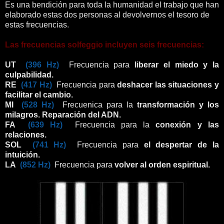
Es una bendición para toda la humanidad el trabajo que han
elaborado estas dos personas al devolvernos el tesoro de
estas frecuencias.
Las frecuencias solfeggio incluyen seis frecuencias:
UT
(396 Hz)
Frecuencia para
liberar el miedo y la
culpabilidad.
RE
(417 Hz)
Frecuencia para
deshacer las situaciones y
facilitar el cambio.
MI
(528 Hz)
Frecuenica para la
transformación y los
milagros. Reparación del ADN.
FA
(639 Hz)
Frecuencia para la
conexión y las
relaciones.
SOL
(741 Hz)
Frecuencia para
el despertar de la
intuición.
LA
(852 Hz)
Frecuencia para
volver al orden espiritual.