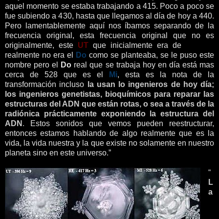
aquel momento se estaba trabajando a 415. Poco a poco se
fue subiendo a 430, hasta que llegamos al día de hoy a 440.
Pero lamentablemente aquí nos íbamos separando de la
frecuencia original, esta frecuencia original que no es
originalmente, este
UT
que inicialmente era de
396 HZ
realmente no era el
Do
como se planteaba, se le puso este
nombre pero el
Do
real que se trabaja hoy en día está mas
cerca de 528 que es el
Mi
, esta es la nota de la
transformación incluso
l
a usan lo ingenieros de hoy día;
los ingenieros genetistas, bioquímicos para reparar las
estructuras del ADN que están rotas, o sea a través de la
radiónica prácticamente exponiendo la estructura del
ADN
.
Estos sonidos que vemos pueden reestructurar,
entonces estamos hablando de algo realmente que es la
vida, la vida nuestra y la que existe no solamente en nuestro
planeta sino en este universo.”
“
L
a