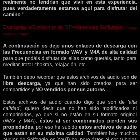
realmente no tendrían que vivir en esta experiencia,
pues verdaderamente estamos aquí para disfrutar del
camino.
”
Descarga
la Colección de 9 Frecuencias Solfeggio
(limpias,
en formato WAV)
A continuación os dejo unos enlaces de descarga con
las Frecuencias en formato WAV y M4A de alta calidad
para que podáis disfrutar de ellas como queráis, tanto para
meditar, tratar chakras, relajación, etc.
También debo recordar que estos archivos de audio son
de
libre descarga,
ya que han sido creados para ser
compartidos y
NO vendidos por sus autores
.
Estos archivos de audio cuando digo que son de
'alta
calidad',
quiero decir que no han sido modificados ni
comprimidos, ya que si no están en su formato original
(WAV y M4A),
éstos al ser comprimidos pierden sus
propiedades
, por eso he subido
estos archivos de audio
que están en su máxima calidad
. Tambiém hay muchos
audios de Solfeggio en YouTube, pero éstos al ser subidos