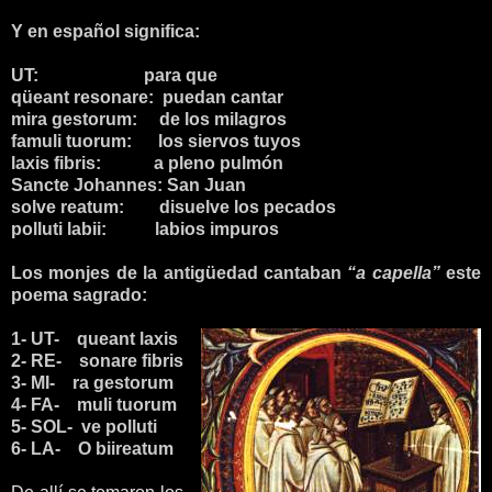
Y en español significa:
UT:
para que
qüeant resonare:
puedan cantar
mira gestorum:
de los milagros
famuli tuorum:
los siervos tuyos
laxis fibris:
a pleno pulmón
Sancte Johannes:
San Juan
solve reatum:
disuelve los pecados
polluti labii:
labios impuros
Los monjes de la antigüedad cantaban
“a capella”
este
poema sagrado:
1- UT- queant laxis
2- RE- sonare fibris
3- MI- ra gestorum
4- FA- muli tuorum
5- SOL- ve polluti
6- LA- O biireatum